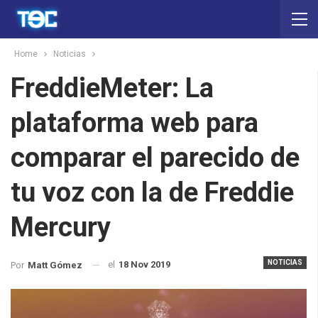
Home
Noticias
FreddieMeter: La
plataforma web para
comparar el parecido de
tu voz con la de Freddie
Mercury
NOTICIAS
el
18 Nov 2019
Por
Matt Gómez