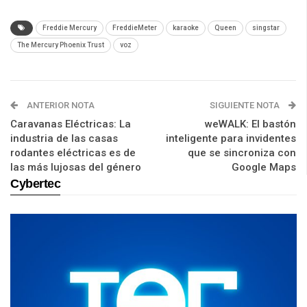
Freddie Mercury
FreddieMeter
karaoke
Queen
singstar
The Mercury Phoenix Trust
voz
ANTERIOR NOTA
SIGUIENTE NOTA
Caravanas Eléctricas: La
weWALK: El bastón
industria de las casas
inteligente para invidentes
rodantes eléctricas es de
que se sincroniza con
las más lujosas del género
Google Maps
Cybertec