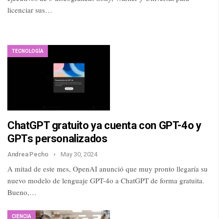
licenciar sus…
TECNOLOGÍA
ChatGPT gratuito ya cuenta con GPT-4o y
GPTs personalizados
Andrea Pecho
May 30, 2024
A mitad de este mes, OpenAI anunció que muy pronto llegaría su
nuevo modelo de lenguaje GPT-4o a ChatGPT de forma gratuita.
Bueno,…
CIENCIA