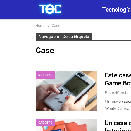
Tecnología
Home
Case
Navegación De La Etiqueta
Case
Este case
NOTICIAS
Game Bo
Pedro Morote
Un nuevo case
Wanle Cases. 
Un case 
GADGETS
batería a