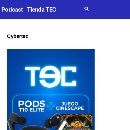
Podcast
Tienda TEC
Cybertec