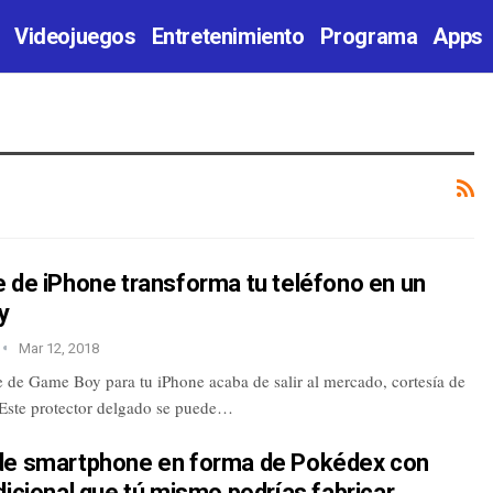
Videojuegos
Entretenimiento
Programa
Apps
 de iPhone transforma tu teléfono en un
y
Mar 12, 2018
 de Game Boy para tu iPhone acaba de salir al mercado, cortesía de
Este protector delgado se puede…
de smartphone en forma de Pokédex con
dicional que tú mismo podrías fabricar…