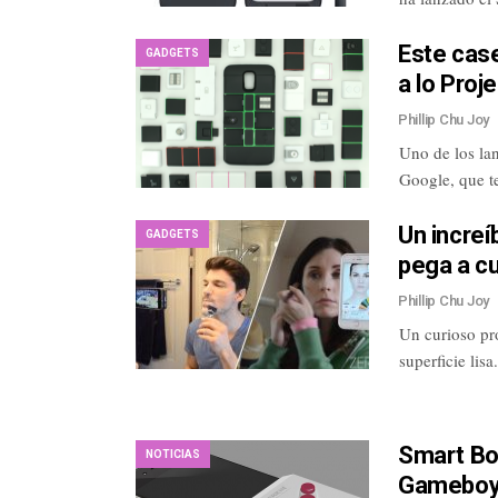
Este cas
GADGETS
a lo Proj
Phillip Chu Joy
Uno de los la
Google, que t
Un increí
GADGETS
pega a cu
Phillip Chu Joy
Un curioso pr
superficie lis
Smart Boy
NOTICIAS
Gameboy 