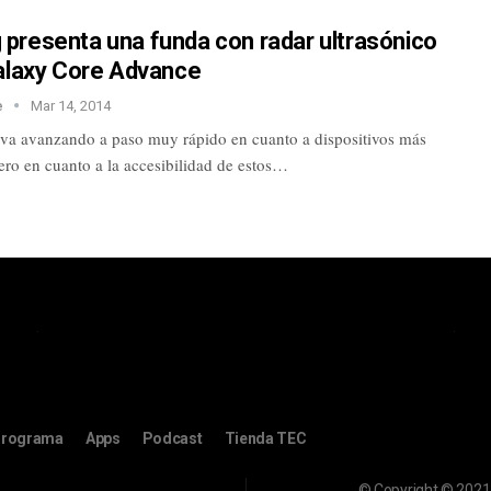
presenta una funda con radar ultrasónico
Galaxy Core Advance
e
Mar 14, 2014
 va avanzando a paso muy rápido en cuanto a dispositivos más
pero en cuanto a la accesibilidad de estos…
rograma
Apps
Podcast
Tienda TEC
© Copyright © 2021