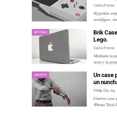
Carlos Porras
Hyperkin sorp
nostálgica. A
Brik Cas
NOTICIAS
Lego.
Carlos Porras
Mediante la p
resto y la pro
Un case p
GADGETS
un nunch
Phillip Chu Joy
Curioso case 
iPhone Trick 