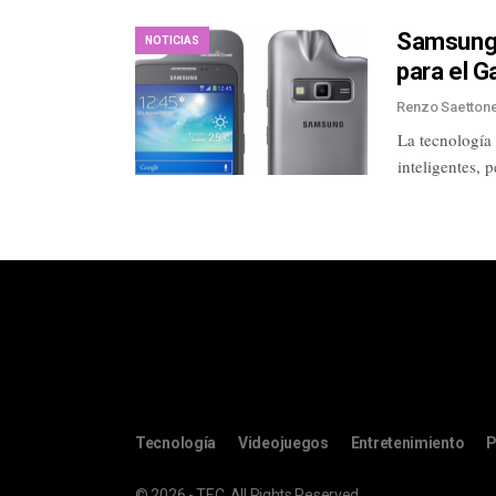
Samsung 
NOTICIAS
para el 
Renzo Saetton
La tecnología
inteligentes, 
Tecnología
Videojuegos
Entretenimiento
P
© 2026 - TEC. All Rights Reserved.