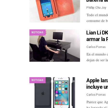
Phillip Chu Joy
Todo el mundo
consumo de ba
Lian Li D
NOTICIAS
armar la 
Carlos Porras
En el mundo d
dejan de ser l
Apple lan
NOTICIAS
incluye u
Carlos Porras
Parece que Ap
ha lanzado el