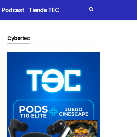
Podcast
Tienda TEC
Cybertec