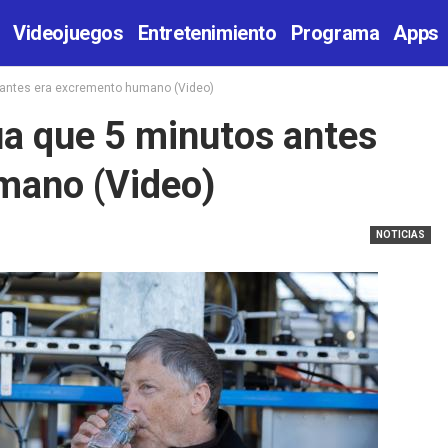
Videojuegos
Entretenimiento
Programa
Apps
 antes era excremento humano (Video)
ua que 5 minutos antes
mano (Video)
NOTICIAS