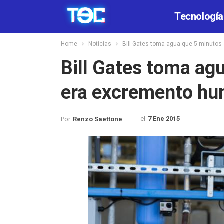
Tecnología
Home
Noticias
Bill Gates toma agua que 5 minutos
Bill Gates toma ag
era excremento hu
el
7 Ene 2015
Por
Renzo Saettone