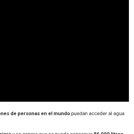
lones de personas en el mundo
puedan acceder al agua
ejora
y se espera que se pueda conseguir
86,000 litros