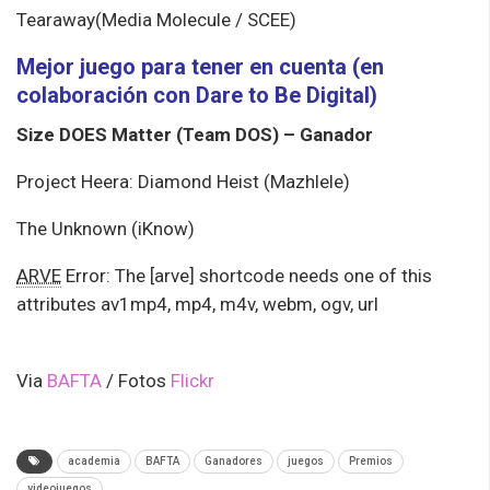
Tearaway(Media Molecule / SCEE)
Mejor juego para tener en cuenta (en
colaboración con Dare to Be Digital)
Size DOES Matter (Team DOS) – Ganador
Project Heera: Diamond Heist (Mazhlele)
The Unknown (iKnow)
ARVE
Error: The [arve] shortcode needs one of this
attributes av1mp4, mp4, m4v, webm, ogv, url
Via
BAFTA
/ Fotos
Flickr
academia
BAFTA
Ganadores
juegos
Premios
videojuegos