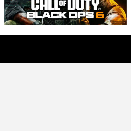
Tecnología
Videojuegos
Entretenimiento
Programa
Apps
Podcast
Tienda TEC
© 2026 - TEC. All Rights Reserved.