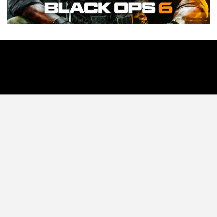
Tecnología
Videojuegos
Entretenimiento
Programa
Apps
Podcast
Tienda TEC
© 2026 - TEC. All Rights Reserved.
© Copyright © 2021 Todos lo derechos reservados -