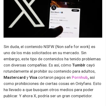
Sin duda, el contenido NSFW (Non safe for work) es
uno de los más solicitados en su mercado. Sin
embargo, este tipo de contenidos ha tenido problemas
con diversas compañías. Es así, cómo
Tumblr
cayó
rotundamente al prohibir su contenido para adultos,
Mastercard
y
Visa
cortaron pagos en
Pornhub
,
así
como prohibiciones de ciertas cosas en Onlyfans. Esto
ha llevado a que busquen otros medios para poder
publicar. Y ahora X, podría ser un gran competidor.