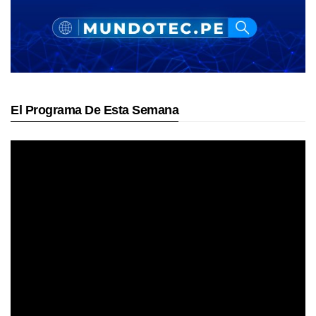
El Programa De Esta Semana