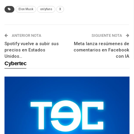
Elon Musk
onlyfans
X
ANTERIOR NOTA
SIGUIENTE NOTA
Spotify vuelve a subir sus
Meta lanza resúmenes de
precios en Estados
comentarios en Facebook
Unidos…
con IA
Cybertec