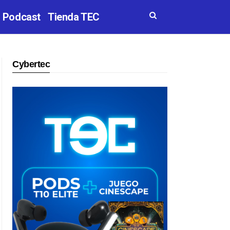
Podcast
Tienda TEC
Cybertec