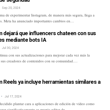
Sep 20, 2024
ma de experimentar Instagram, de manera más segura, llega a
s. Meta ha anunciado importantes cambios en…
m dejará que influencers chateen con sus
es mediante bots IA
Jul 30, 2024
tinua con sus actualizaciones para mejorar cada vez más la
e sus creadores de contenidos con su comunidad.…
 Reels ya incluye herramientas similares a
Jul 17, 2024
decidido plantar cara a aplicaciones de edición de vídeo como
orar significativamente su propio editor de…