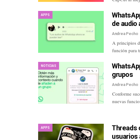
WhatsApp 
APPS
de audio 
Andrea Pecho
A principios 
función para t
WhatsApp
NOTICIAS
grupos
Andrea Pecho
Conforme suc
nuevas funcio
Threads 
APPS
usuarios 