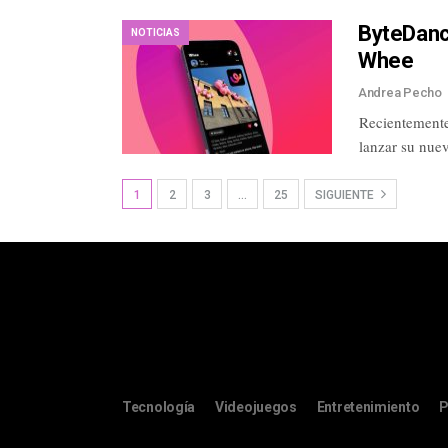
ByteDance
NOTICIAS
Whee
Andrea Pecho
Recientemente
lanzar su nue
1
2
3
…
25
SIGUIENTE
Tecnología
Videojuegos
Entretenimiento
P