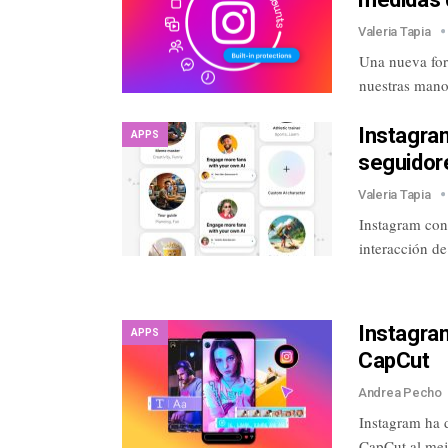
Valeria Tapia
Una nueva for
nuestras mano
Instagra
APPS
seguidor
Valeria Tapia
Instagram con
interacción d
Instagram
APPS
CapCut
Andrea Pecho
Instagram ha 
CapCut al mej