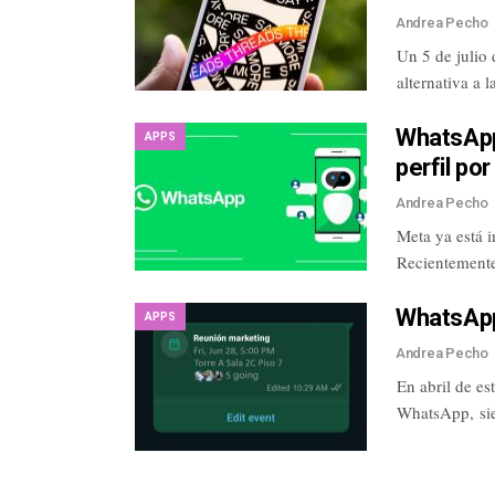
Andrea Pecho
Un 5 de julio 
alternativa a 
WhatsApp
APPS
perfil por
Andrea Pecho
Meta ya está i
Recientement
WhatsApp
APPS
Andrea Pecho
En abril de e
WhatsApp, sie