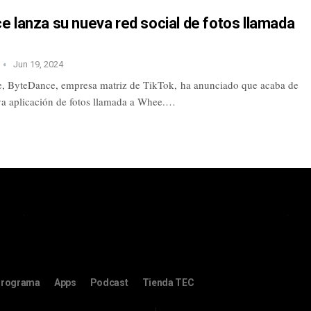
 lanza su nueva red social de fotos llamada
Jun 19, 2024
, ByteDance, empresa matriz de TikTok, ha anunciado que acaba de
va aplicación de fotos llamada a Whee.…
rograma
Apps
Podcast
Tienda TEC