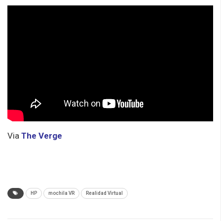
Via
The Verge
HP
mochila VR
Realidad Virtual