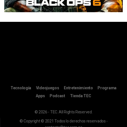
Tecnología
Videojuegos
Entretenimiento
Programa
Apps
Podcast
Tienda TEC
© 2026 - TEC. All Rights Reserved.
© Copyright © 2021 Todos lo derechos reservados -