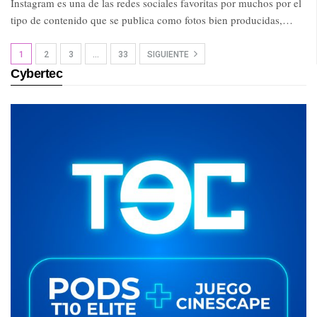
Instagram es una de las redes sociales favoritas por muchos por el
tipo de contenido que se publica como fotos bien producidas,…
1
2
3
…
33
SIGUIENTE
Cybertec