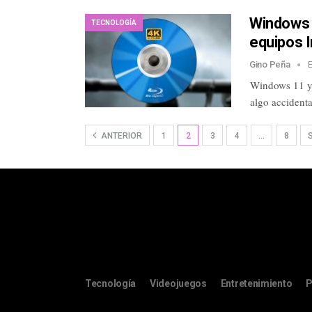
Windows 1
TECNOLOGÍA
equipos 
Gino Peña
Windows 11 ya
algo accidenta
ANTERIOR
1
2
3
4
…
8
Tecnología
Videojuegos
Entretenimiento
P