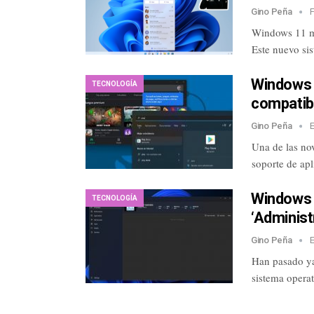
Gino Peña
Windows 11 ma
Este nuevo si
Windows 1
TECNOLOGÍA
compatibi
Gino Peña
Una de las no
soporte de ap
Windows 
TECNOLOGÍA
‘Adminis
Gino Peña
Han pasado ya
sistema operat