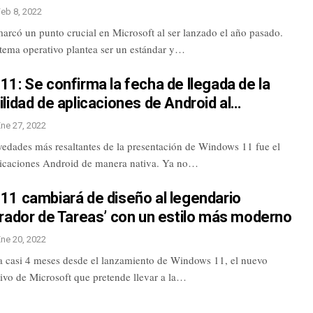
Feb 8, 2022
rcó un punto crucial en Microsoft al ser lanzado el año pasado.
stema operativo plantea ser un estándar y…
1: Se confirma la fecha de llegada de la
lidad de aplicaciones de Android al…
Ene 27, 2022
vedades más resaltantes de la presentación de Windows 11 fue el
licaciones Android de manera nativa. Ya no…
11 cambiará de diseño al legendario
trador de Tareas’ con un estilo más moderno
Ene 20, 2022
 casi 4 meses desde el lanzamiento de Windows 11, el nuevo
ivo de Microsoft que pretende llevar a la…