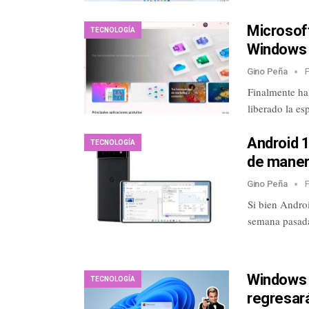
Microsoft
TECNOLOGÍA
Windows 
Gino Peña
Finalmente ha
liberado la e
Android 1
TECNOLOGÍA
de manera
Gino Peña
Si bien Androi
semana pasada
Windows 1
TECNOLOGÍA
regresar