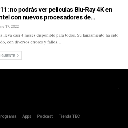
1: no podrás ver películas Blu-Ray 4K en
Intel con nuevos procesadores de…
Ene 17, 2022
 lleva casi 4 meses disponible para todos. Su lanzamiento ha sido
do, con diversos errores y fallos…
SIGUIENTE
rograma
Apps
Podcast
Tienda TEC