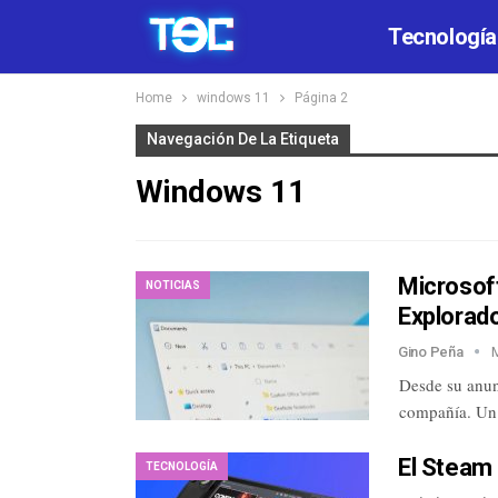
Tecnología
Home
windows 11
Página 2
Navegación De La Etiqueta
Windows 11
Microsoft
NOTICIAS
Explorad
Gino Peña
Desde su anun
compañía. Un 
El Steam 
TECNOLOGÍA