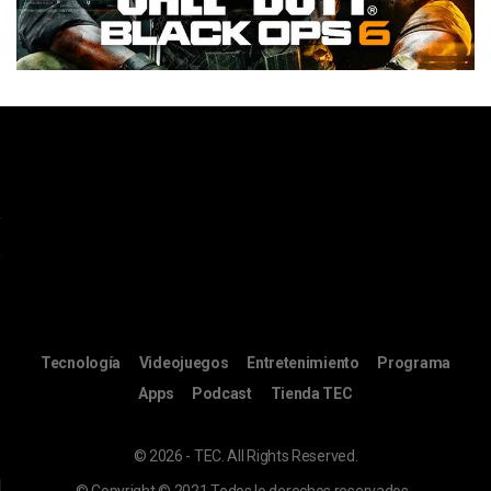
Tecnología
Videojuegos
Entretenimiento
Programa
Apps
Podcast
Tienda TEC
© 2026 - TEC. All Rights Reserved.
© Copyright © 2021 Todos lo derechos reservados -