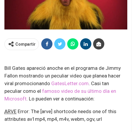
Compartir
Bill Gates apareció anoche en el programa de Jimmy
Fallon mostrando un peculiar video que planea hacer
viral promocionando
GatesLetter.com
. Casi tan
peculiar como el
famoso video de su último día en
Microsoft
. Lo pueden ver a continuación:
ARVE
Error: The [arve] shortcode needs one of this
attributes av1mp4, mp4, m4v, webm, ogv, url