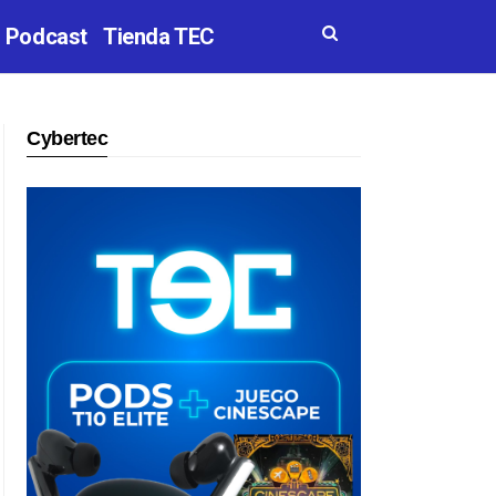
Podcast
Tienda TEC
Cybertec