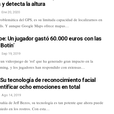
 y detecta la altura
Ene 20, 2020
roblemática del GPS, es su limitada capacidad de localizarnos en
alls. Y aunque Google Maps ofrece mapas…
e: Un jugador gastó 60.000 euros con las
 Botín’
Sep 19, 2019
un videojuego de 'rol' que ha generado gran impacto en la
ing, y los jugadores han respondido con extensas…
Su tecnología de reconocimiento facial
ntificar ocho emociones en total
Ago 14, 2019
añía de Jeff Bezos, su tecnología es tan potente que ahora puede
 miedo en los rostros. Con esta…