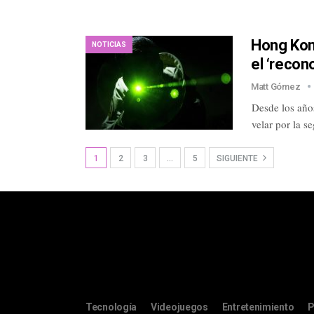
Hong Kong
NOTICIAS
el ‘recon
Matt Gómez
Desde los año
velar por la 
1
2
3
…
5
SIGUIENTE
Tecnología
Videojuegos
Entretenimiento
P