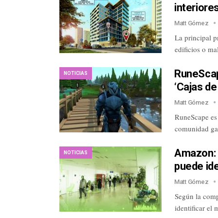
interiores
Matt Gómez
La principal p
edificios o m
RuneScap
NOTICIAS
‘Cajas de
Matt Gómez
RuneScape es 
comunidad gam
Amazon: 
NOTICIAS
puede ide
Matt Gómez
Según la comp
identificar el