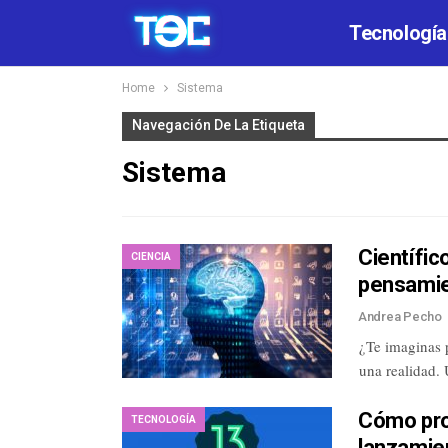
Tecnología
Home
Sistema
Navegación De La Etiqueta
Sistema
Científic
CIENCIA
pensami
Andrea Pecho
¿Te imaginas p
una realidad. 
Cómo pro
TECNOLOGÍA
lanzamie