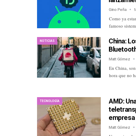
Gino Peña
Como ya estam
famoso sistem
China: Lo
NOTICIAS
Bluetoot
Matt Gómez
En China, son 
hora que no h
AMD: Una
TECNOLOGÍA
teletrans
empresa
Matt Gómez