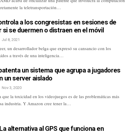
AMD acaba de oficializar una patente que involucra la computación
cretamente la teletransportación…
ontrola a los congresistas en sesiones de
r si se duermen o distraen en el móvil
Jul 8, 2021
eer, un desarrollador belga que expresó su cansancio con los
raídos a través de una inteligencia…
atenta un sistema que agrupa a jugadores
n un server aislado
Nov 3, 2020
 que la toxicidad en los videojuegos es de las problemáticas más
esa industria. Y Amazon cree tener la…
La alternativa al GPS que funciona en