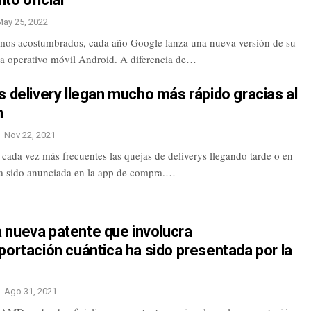
May 25, 2022
os acostumbrados, cada año Google lanza una nueva versión de su
a operativo móvil Android. A diferencia de…
s delivery llegan mucho más rápido gracias al
h
Nov 22, 2021
cada vez más frecuentes las quejas de deliverys llegando tarde o en
a sido anunciada en la app de compra.…
 nueva patente que involucra
portación cuántica ha sido presentada por la
Ago 31, 2021