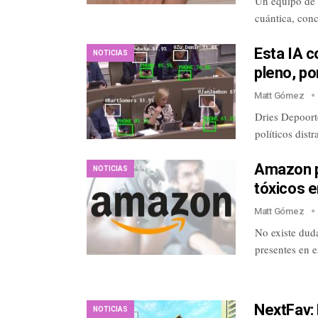
Un equipo de 
cuántica, con
Esta IA c
NOTICIAS
pleno, po
Matt Gómez
Dries Depoort
políticos dist
Amazon p
NOTICIAS
tóxicos e
Matt Gómez
No existe duda
presentes en 
NextFav: 
NOTICIAS