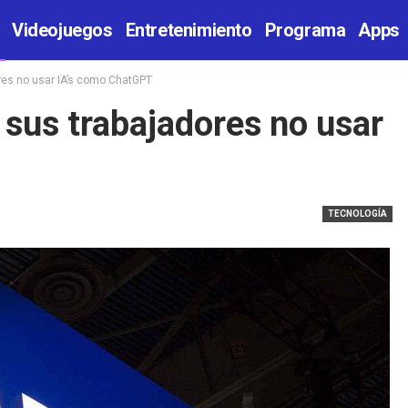
Videojuegos
Entretenimiento
Programa
Apps
res no usar IA’s como ChatGPT
sus trabajadores no usar
TECNOLOGÍA