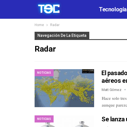
Tecnología
Home
Radar
Navegación De La Etiqueta
Radar
El pasado
NOTICIAS
aéreos e
Matt Gómez
Hace solo tres
aunque parezc
Se lanza 
NOTICIAS