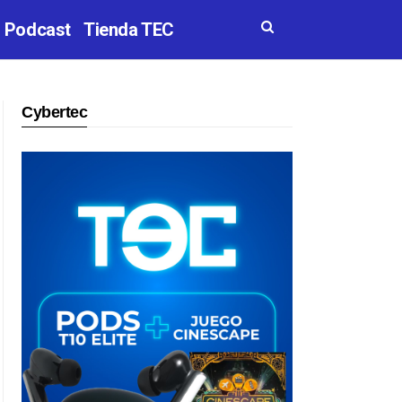
Podcast
Tienda TEC
Cybertec