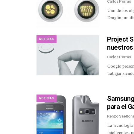
Carlos Porras
Uno de los obj
Dragón, un di
Project S
NOTICIAS
nuestros
Carlos Porras
Google presen
trabajar sien
Samsung 
NOTICIAS
para el 
Renzo Saetton
La tecnología
inteligentes, 