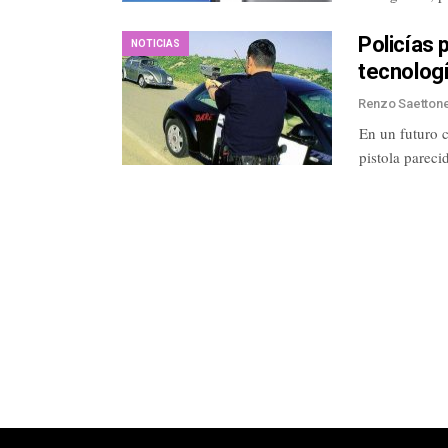
Policías 
NOTICIAS
tecnolog
Renzo Saetton
En un futuro 
pistola parec