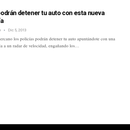
podrán detener tu auto con esta nueva
ía
e
Dic 5, 2013
cercano los policías podrán detener tu auto apuntándote con una
ida a un radar de velocidad, engañando los…