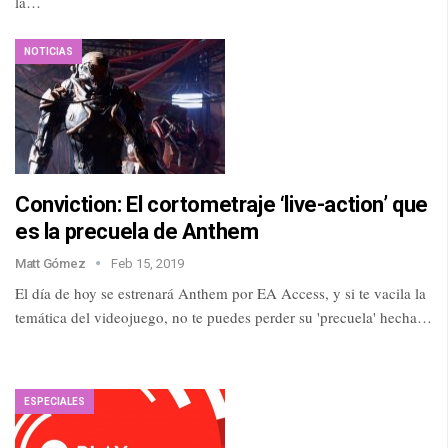
la…
NOTICIAS
Conviction: El cortometraje ‘live-action’ que
es la precuela de Anthem
Matt Gómez
Feb 15, 2019
El día de hoy se estrenará Anthem por EA Access, y si te vacila la
temática del videojuego, no te puedes perder su 'precuela' hecha…
ESPECIALES