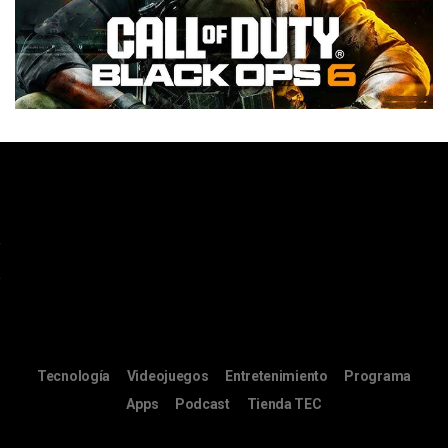
Tecnología
Videojuegos
Entretenimiento
Programa
Apps
Podcast
Tienda TEC