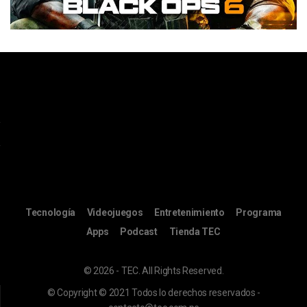
Tecnología
Videojuegos
Entretenimiento
Programa
Apps
Podcast
Tienda TEC
© 2026 - TEC. All Rights Reserved.
© Copyright © 2021 Todos lo derechos reservados -