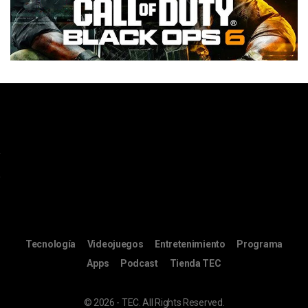
Tecnología
Videojuegos
Entretenimiento
Programa
Apps
Podcast
Tienda TEC
© 2026 - TEC. All Rights Reserved.