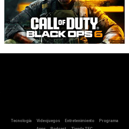
Tecnología
Videojuegos
Entretenimiento
Programa
Apps
Podcast
Tienda TEC