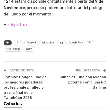
1214
estará disponible gratuitamente a partir del
9 de
Noviembre
, pero solo podremos disfrutar del prólogo
del juego por el momento.
Vía
Vyretrux
1214
Android
Aplicación
app
Google Play
PC
Smartphone
terror
ANTERIOR NOTA
SIGUIENTE NOTA
Fortnite: Bodgan, uno de
Subor Z+: Una consola tan
los mejores jugadores
potente como una PC
profesionales, falleció
Gaming
tras la final de la
TwitchCon 2018
Cybertec