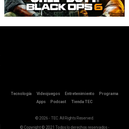
Tecnología
Videojuegos
Entretenimiento
Programa
Apps
Podcast
Tienda TEC
© 2026 - TEC. All Rights Reserved.
© Copyright © 2021 Todos lo derechos reservados -