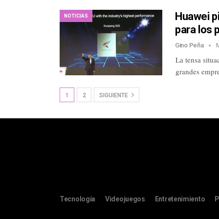
Huawei p
NOTICIAS
para los 
Gino Peña
La tensa situ
grandes empre
1
2
SIGUIENTE
Tecnología
Videojuegos
Entretenimiento
P