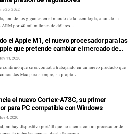
Ene 25, 2022
a, uno de los gigantes en el mundo de la tecnología, anunció la
e ARM por 40 mil millones de dólares…
o el Apple M1, el nuevo procesador para las
pple que pretende cambiar el mercado de…
Nov 11, 2020
e confirmó que se encontraba trabajando en un nuevo producto que
 conocidas Mac para siempre, su propio…
cia el nuevo Cortex-A78C, su primer
or para PC compatible con Windows
Nov 4, 2020
ad, no hay dispositivo portátil que no cuente con un procesador de
ones de todas las marcas, desde Samsung…