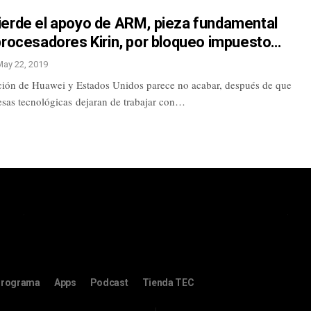
ierde el apoyo de ARM, pieza fundamental
procesadores Kirin, por bloqueo impuesto…
May 22, 2019
ación de Huawei y Estados Unidos parece no acabar, después de que
sas tecnológicas dejaran de trabajar con…
rograma
Apps
Podcast
Tienda TEC