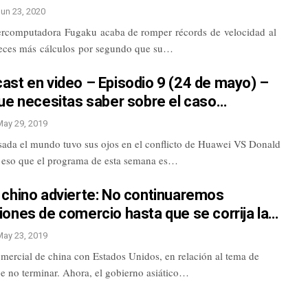
Jun 23, 2020
rcomputadora Fugaku acaba de romper récords de velocidad al
 veces más cálculos por segundo que su…
ast en video – Episodio 9 (24 de mayo) –
ue necesitas saber sobre el caso…
May 29, 2019
ada el mundo tuvo sus ojos en el conflicto de Huawei VS Donald
 eso que el programa de esta semana es…
 chino advierte: No continuaremos
ones de comercio hasta que se corrija la…
May 23, 2019
omercial de china con Estados Unidos, en relación al tema de
e no terminar. Ahora, el gobierno asiático…