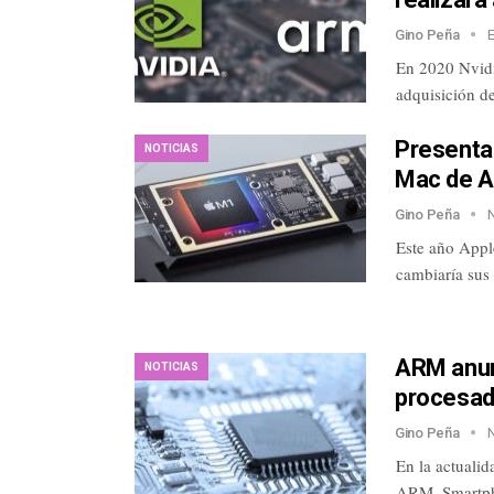
Gino Peña
En 2020 Nvidi
adquisición d
Presentad
NOTICIAS
Mac de A
Gino Peña
Este año Appl
cambiaría sus
ARM anun
NOTICIAS
procesad
Gino Peña
En la actualid
ARM. Smartph