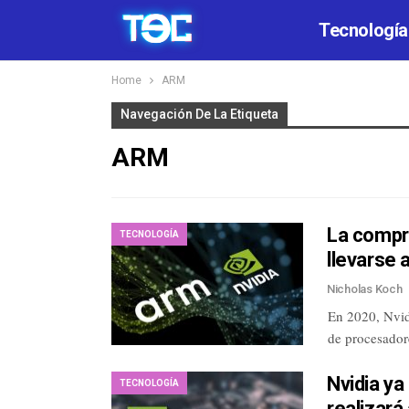
Tecnología
Home
ARM
Navegación De La Etiqueta
ARM
La compr
TECNOLOGÍA
llevarse 
Nicholas Koch
En 2020, Nvid
de procesador
Nvidia ya
TECNOLOGÍA
realizará