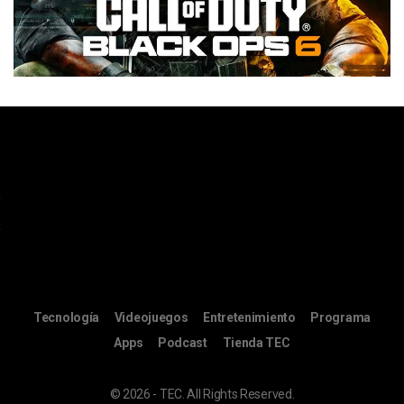
Tecnología
Videojuegos
Entretenimiento
Programa
Apps
Podcast
Tienda TEC
© 2026 - TEC. All Rights Reserved.