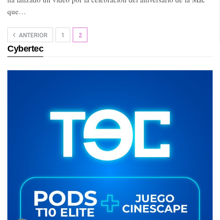
que…
ANTERIOR
1
2
Cybertec