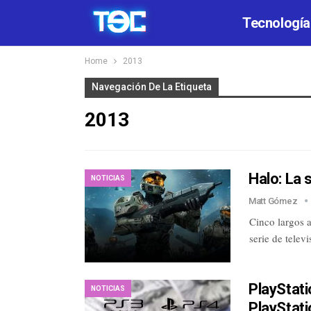
Tecnología
Home
2013
Navegación De La Etiqueta
2013
Halo: La 
NOTICIAS
Matt Gómez
Cinco largos 
serie de telev
PlayStati
NOTICIAS
PlayStati