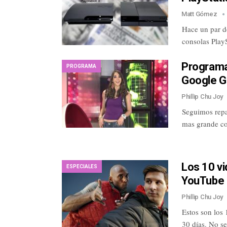
Matt Gómez
Hace un par d
consolas Play
Programa
PROGRAMA
Google Gl
Phillip Chu Joy
Seguimos repa
mas grande co
Los 10 v
ESPECIALES
YouTube 
Phillip Chu Joy
Estos son los
30 días. No se