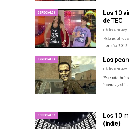
Los 10 v
ESPECIALES
de TEC
Phillip Chu Joy
Este es el rec
por año 2013
Los peor
ESPECIALES
Phillip Chu Joy
Este año hubo 
buenos gráfic
Los 10 m
ESPECIALES
(indie)