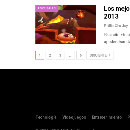
Los mejor
ESPECIALES
2013
Phillip Chu Joy
Este año vimo
apoderaban de 
1
2
3
…
6
SIGUIENTE
Tecnología
Videojuegos
Entretenimiento
P