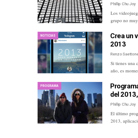
Phillip Chu Joy
Los videojueg
grupo no muy 
Crea un v
NOTICIAS
2013
Renzo Saetton
Si tienes una 
año, es momen
Programa
PROGRAMA
del 2013,
Phillip Chu Joy
El último pro
2013, aplicac