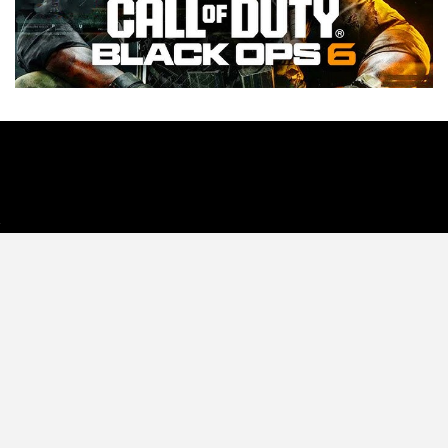
Tecnología
Videojuegos
Entretenimiento
Programa
Apps
Podcast
Tienda TEC
© 2026 - TEC. All Rights Reserved.