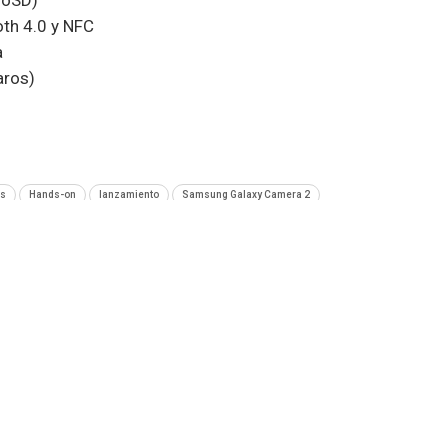
roSD)
th 4.0 y NFC
a
aros)
os
Hands-on
lanzamiento
Samsung Galaxy Camera 2
SIGUIENTE NOTA
ño
Polaroid lanzará televisor con resolución 4K en el
CES 2014