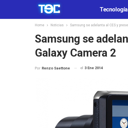
Tecnología
Home
Noticias
Samsung se adelanta al CES y prese
Samsung se adelant
Galaxy Camera 2
el
3 Ene 2014
Por
Renzo Saettone