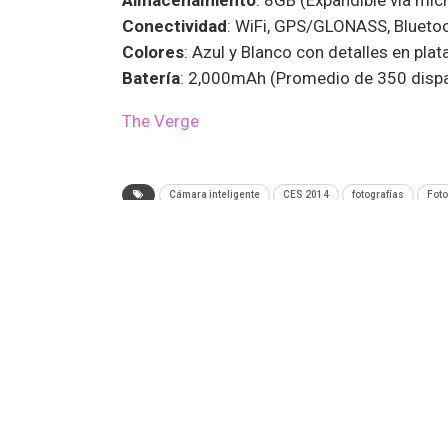
Almacenamiento
: 8GB (Expandible vía mic
Conectividad
: WiFi, GPS/GLONASS, Bluetoo
Colores
: Azul y Blanco con detalles en plat
Batería
: 2,000mAh (Promedio de 350 disp
The Verge
Cámara inteligente
CES 2014
fotografías
Fot
ANTERIOR NOTA
Los 10 videos más vistos y comentados del a
2013 de TEC