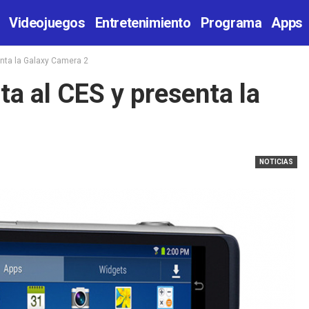
Videojuegos
Entretenimiento
Programa
Apps
nta la Galaxy Camera 2
a al CES y presenta la
NOTICIAS