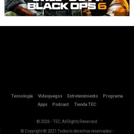
Tecnología
Videojuegos
Entretenimiento
Programa
Apps
Podcast
Tienda TEC
© 2026 - TEC. All Rights Reserved.
© Copyright © 2021 Todos lo derechos reservados -