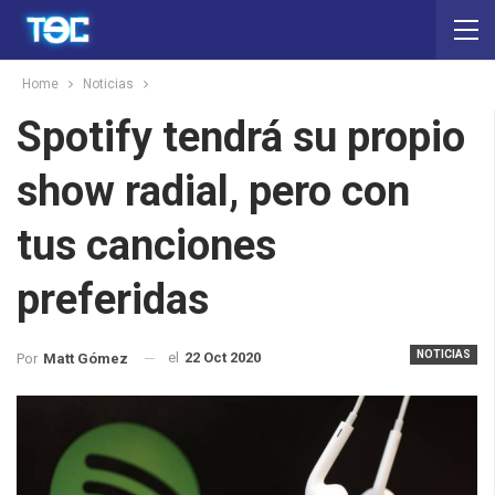
Home
Noticias
Spotify tendrá su propio
show radial, pero con
tus canciones
preferidas
NOTICIAS
el
22 Oct 2020
Por
Matt Gómez