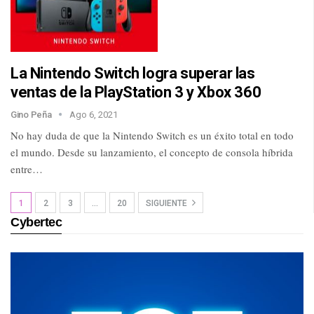
La Nintendo Switch logra superar las
ventas de la PlayStation 3 y Xbox 360
Gino Peña
Ago 6, 2021
No hay duda de que la Nintendo Switch es un éxito total en todo
el mundo. Desde su lanzamiento, el concepto de consola híbrida
entre…
1
2
3
…
20
SIGUIENTE
Cybertec