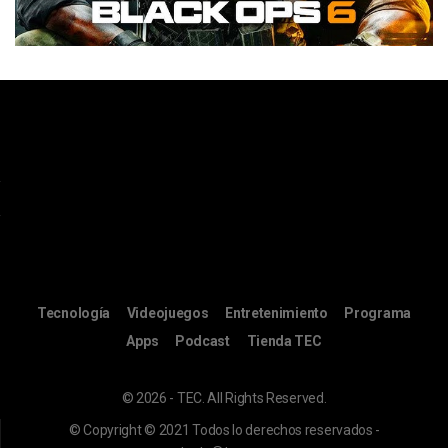
Tecnología
Videojuegos
Entretenimiento
Programa
Apps
Podcast
Tienda TEC
© 2026 - TEC. All Rights Reserved.
© Copyright © 2021 Todos lo derechos reservados -