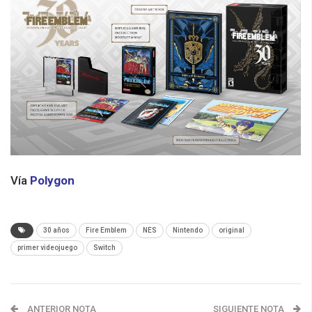
Vía
Polygon
30 años
Fire Emblem
NES
Nintendo
original
primer videojuego
Switch
ANTERIOR NOTA
SIGUIENTE NOTA