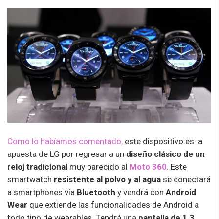
Como lo habíamos comentado,
este dispositivo es la
apuesta de LG por regresar a un
diseño clásico de un
reloj tradicional
muy parecido al
Moto 360
. Este
smartwatch
resistente al polvo y al agua
se conectará
a smartphones vía
Bluetooth
y vendrá con
Android
Wear
que extiende las funcionalidades de Android a
todo tipo de wearables. Tendrá una
pantalla de 1.3