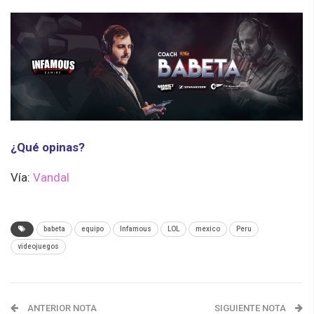
¿Qué opinas?
Vía:
Vandal
babeta
equipo
Infamous
LOL
mexico
Peru
videojuegos
ANTERIOR NOTA
SIGUIENTE NOTA