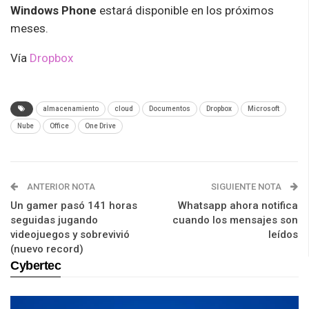
Windows Phone
estará disponible en los próximos
meses.
Vía
Dropbox
almacenamiento
cloud
Documentos
Dropbox
Microsoft
Nube
Office
One Drive
ANTERIOR NOTA
SIGUIENTE NOTA
Un gamer pasó 141 horas
Whatsapp ahora notifica
seguidas jugando
cuando los mensajes son
videojuegos y sobrevivió
leídos
(nuevo record)
Cybertec