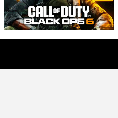
Tecnología
Videojuegos
Entretenimiento
Programa
Apps
Podcast
Tienda TEC