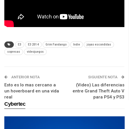
E3
E3 2014
Grim Fandango
Indie
joyas escondidas
sopresas
videojuegos
ANTERIOR NOTA
SIGUIENTE NOTA
Esto es lo mas cercano a
(Video) Las diferencias
un hoverboard en una vida
entre Grand Theft Auto V
real
para PS4 y PS3
Cybertec