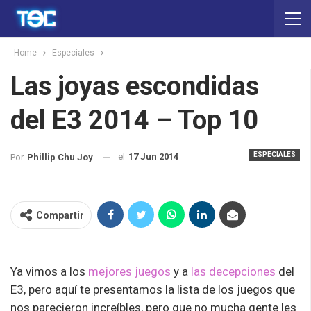
Home
Especiales
Las joyas escondidas
del E3 2014 – Top 10
ESPECIALES
el
17 Jun 2014
Por
Phillip Chu Joy
Compartir
Ya vimos a los
mejores juegos
y a
las decepciones
del
E3, pero aquí te presentamos la lista de los juegos que
nos parecieron increíbles, pero que no mucha gente les