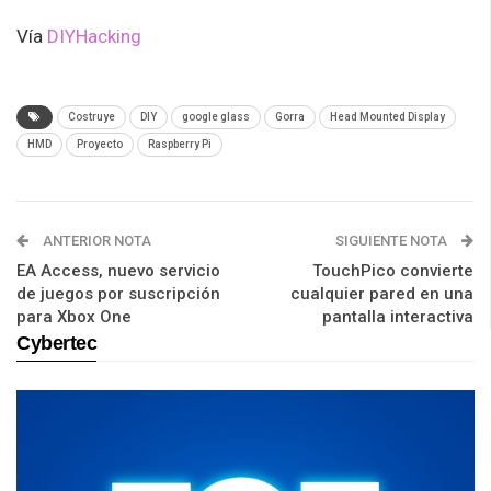
Vía
DIYHacking
Costruye
DIY
google glass
Gorra
Head Mounted Display
HMD
Proyecto
Raspberry Pi
ANTERIOR NOTA
SIGUIENTE NOTA
EA Access, nuevo servicio
TouchPico convierte
de juegos por suscripción
cualquier pared en una
para Xbox One
pantalla interactiva
Cybertec