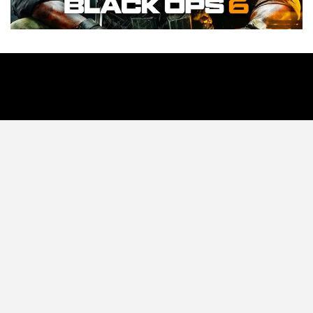
Tecnología
Videojuegos
Entretenimiento
Programa
Apps
Podcast
Tienda TEC
© 2026 - TEC. All Rights Reserved.
© Copyright © 2021 Todos lo derechos reservados -