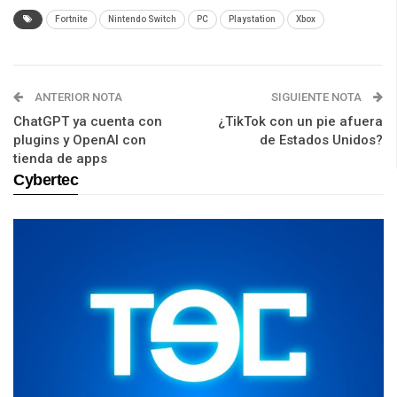
Fortnite
Nintendo Switch
PC
Playstation
Xbox
ANTERIOR NOTA
SIGUIENTE NOTA
ChatGPT ya cuenta con
¿TikTok con un pie afuera
plugins y OpenAI con
de Estados Unidos?
tienda de apps
Cybertec