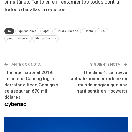
simultáneo. Tanto en enfrentamientos todos contra
todos o batallas en equipos.
aplicaciones
Apps
Chiara Pinasco
Doom
FPS
juegos shooter
Phillip Chu Joy
ANTERIOR NOTA
SIGUIENTE NOTA
The International 2019:
The Sims 4: La nueva
Infamous Gaming logra
actualización introduce un
derrotar a Keen Gamign y
mundo mágico que nos
se aseguran 670 mil
hará sentir en Hogwarts
dólares
Cybertec