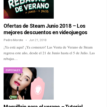
Ofertas de Steam Junio 2018 – Los
mejores descuentos en videojuegos
Pedro Morote
Jun 21, 2018
¡Ya está aquí! ¡Ya comenzó! Las Venta de Verano de Steam
regresa este año, desde el 21 de Junio hasta el 5 de Julio. Las
rebajas…
ESPECIALES
Maquillaje para el verano – Tutorial