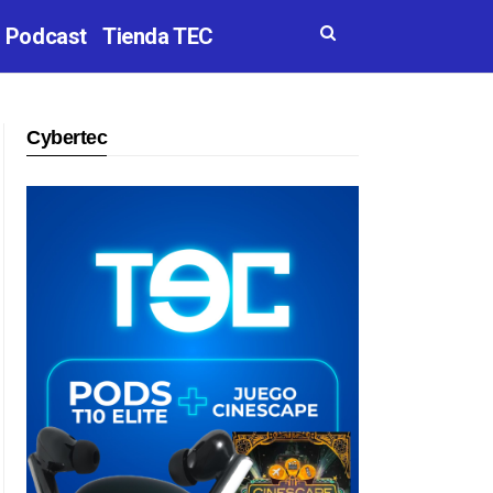
Podcast
Tienda TEC
Cybertec