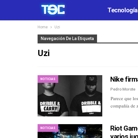
Tecnología
Home
Uzi
Navegación De La Etiqueta
Uzi
Nike firm
NOTICIAS
Pedro Morote
Parece que los
compañía de z
Riot Gam
NOTICIAS
varios j