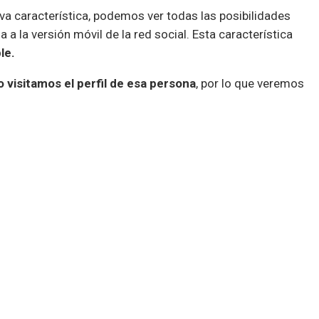
va característica, podemos ver todas las posibilidades
a la versión móvil de la red social. Esta característica
le.
 visitamos el perfil de esa persona
, por lo que veremos
icia sobre esta persona o cuando comente algo.
os. Según se reporta,
los usuarios de Reino Unido y
a característica
. Sin duda es una característica
nuestro perfil.