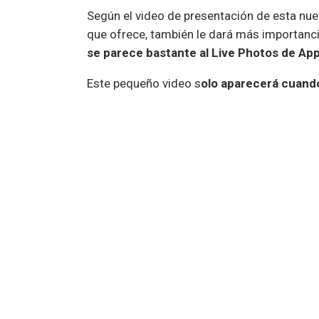
Según el video de presentación de esta nue
que ofrece, también le dará más importancia 
se parece bastante al Live Photos de App
Este pequeño video s
olo aparecerá cuando
la imagen normal cuando aparezca una not
Estos cambios llegarán pronto a los usuari
California son los primeros en probar est
interesante que dará mucha personalidad a 