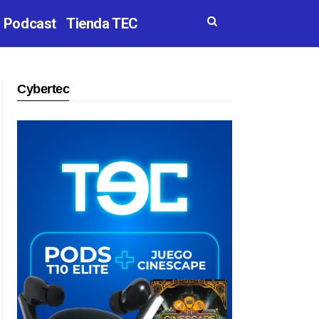
Podcast
Tienda TEC
Cybertec