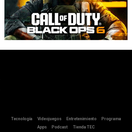
Tecnología
Videojuegos
Entretenimiento
Programa
Apps
Podcast
Tienda TEC