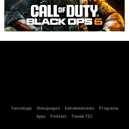
Tecnología
Videojuegos
Entretenimiento
Programa
Apps
Podcast
Tienda TEC