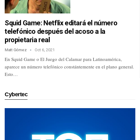
Squid Game: Netflix editará el número
telefónico después del acoso a la
propietaria real
Matt Gómez
Oct 6, 2021
En Squid Game o El Juego del Calamar para Latinoamérica,
aparece un número telefónico constántemente en el plano general.
Esto…
Cybertec