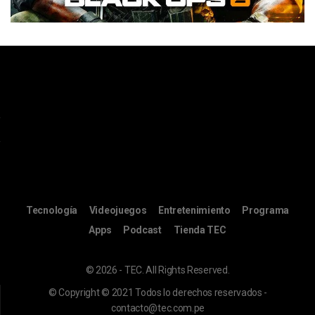
Tecnología
Videojuegos
Entretenimiento
Programa
Apps
Podcast
Tienda TEC
© 2026 - TEC. All Rights Reserved.
© Copyright © 2021 Todos lo derechos reservados -
contacto@tec.com.pe