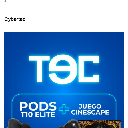
a…
Cybertec