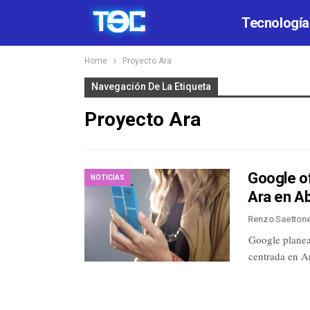
Tecnología
Home
Proyecto Ara
Navegación De La Etiqueta
Proyecto Ara
Google o
NOTICIAS
Ara en Ab
Renzo Saetton
Google planea
centrada en Ar