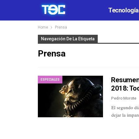
Tecnología
Home
Prensa
Navegación De La Etiqueta
Prensa
Resumen 
ESPECIALES
2018: To
Pedro Morote
El segundo día
dejar la impar